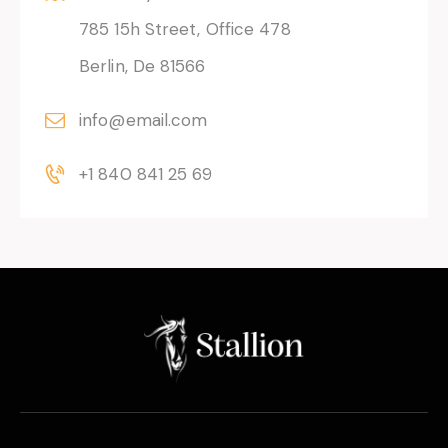
785 15h Street, Office 478
Berlin, De 81566
info@email.com
+1 840 841 25 69