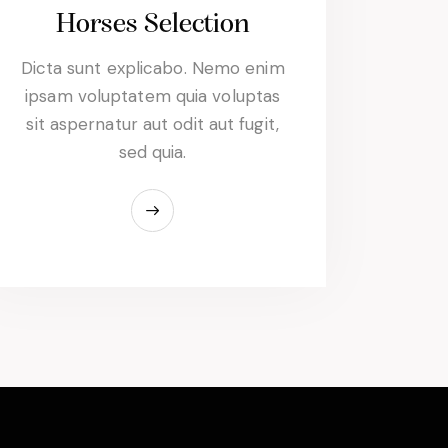
Horses Selection
Dicta sunt explicabo. Nemo enim
ipsam voluptatem quia voluptas
sit aspernatur aut odit aut fugit,
sed quia.