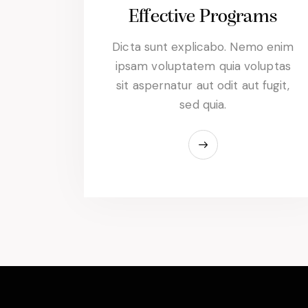
Effective Programs
Dicta sunt explicabo. Nemo enim
ipsam voluptatem quia voluptas
sit aspernatur aut odit aut fugit,
sed quia.