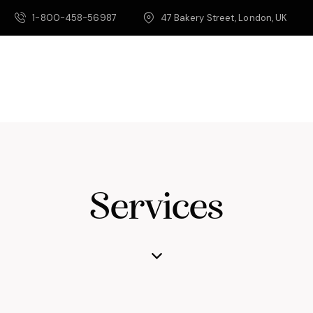
1-800-458-56987
47 Bakery Street, London, UK
Services