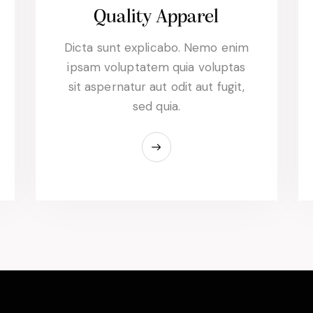
Quality Apparel
Dicta sunt explicabo. Nemo enim
ipsam voluptatem quia voluptas
sit aspernatur aut odit aut fugit,
sed quia.