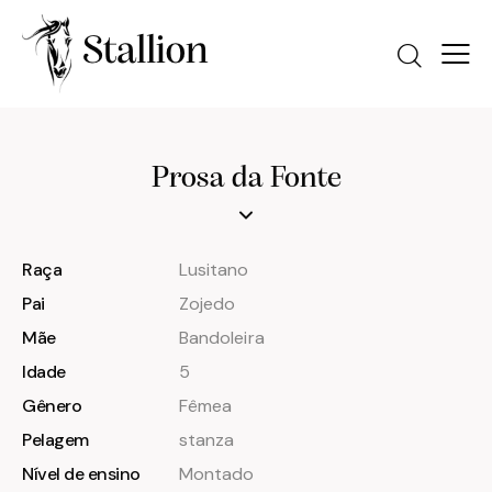
Prosa da Fonte
Raça
Lusitano
Pai
Zojedo
Mãe
Bandoleira
Idade
5
Gênero
Fêmea
Pelagem
stanza
Nível de ensino
Montado