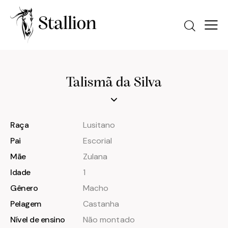
Talismã da Silva
Raça
Lusitano
Pai
Escorial
Mãe
Zulana
Idade
1
Gênero
Macho
Pelagem
Castanha
Nível de ensino
Não montado