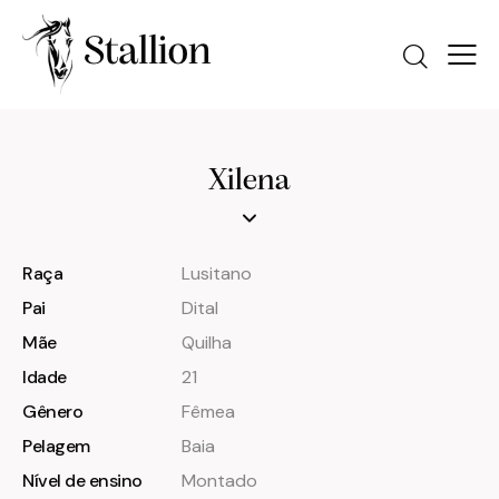
Xilena
Raça
Lusitano
Pai
Dital
Mãe
Quilha
Idade
21
Gênero
Fêmea
Pelagem
Baia
Nível de ensino
Montado