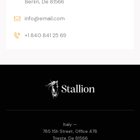
Berlin, De 81566
info@email.com
+1 840 841 25 69
Italy —
785 15h Street, Office 478
Trieste, De 81566