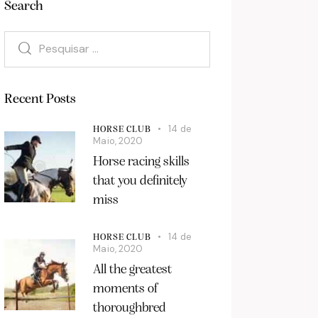
Search
Recent Posts
14 de
HORSE CLUB
Maio, 2020
Horse racing skills
that you definitely
miss
14 de
HORSE CLUB
Maio, 2020
All the greatest
moments of
thoroughbred