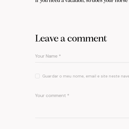
If you need a vacation, so does your horse
Leave a comment
Guardar o meu nome, email e site neste nav