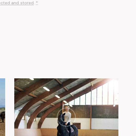
ected and stored
.
*