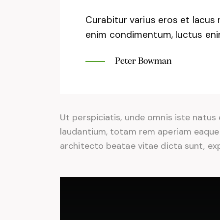
Curabitur varius eros et lacus 
enim condimentum, luctus enim 
Peter Bowman
Ut perspiciatis, unde omnis iste natu
laudantium, totam rem aperiam eaque ip
architecto beatae vitae dicta sunt, ex