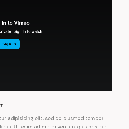
ct
ur adipisicing elit, sed do eiusmod tempor
liqua. Ut enim ad minim veniam, quis nostrud