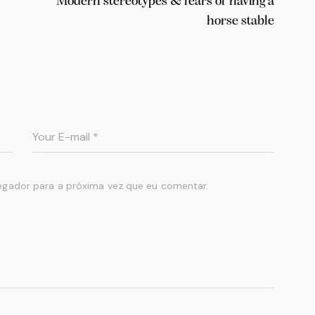
Modern stereotypes & fears of having a
horse stable
egador para a próxima vez que eu comentar.