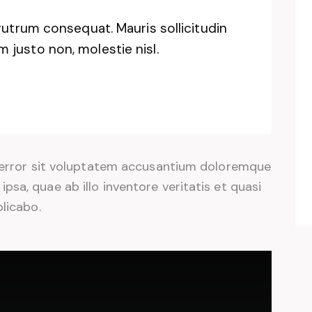
rutrum consequat. Mauris sollicitudin
justo non, molestie nisl.
s error sit voluptatem accusantium doloremque
sa, quae ab illo inventore veritatis et quasi
plicabo.