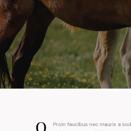
Q
Proin faucibus nec mauris a so