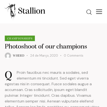
CHAMPIONSHIPS
Photoshoot of our champions
24 de Março, 2020
0
Comments
WHERD
Proin faucibus nec mauris a sodales, sed
Q
elementum mi tincidunt. Sed eget viverra
egestas nisi in consequat. Fusce sodales augue a
accumsan. Cras sollicitudin, ipsum eget blandit
pulvinar. Integer tincidunt. Cras dapibus. Vivamus
elementum semper nisi. Aenean vulputate eleifend
tellus. Aenean leo ligula, porttitor eu, consequat vitae,